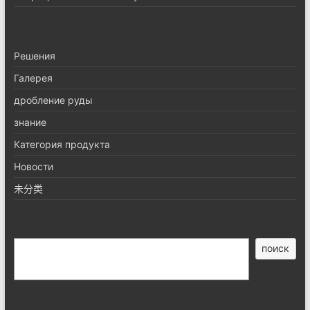
Pешения
Галерея
дробление руды
знание
Категория продукта
Новости
未分类
搜
поиск
索