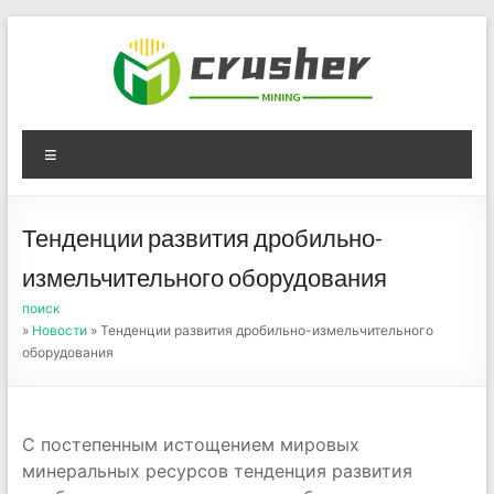
Skip
to
content
Оборудование для
Menu
дробления угля,
измельчения печного
Тенденции развития дробильно-
порошка
измельчительного оборудования
поиск
»
Новости
» Тенденции развития дробильно-измельчительного
оборудования
С постепенным истощением мировых
минеральных ресурсов тенденция развития