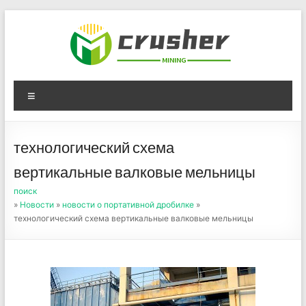
Skip
to
content
Оборудование для
Menu
дробления угля,
измельчения печного
технологический схема
порошка
вертикальные валковые мельницы
поиск
»
Новости
»
новости о портативной дробилке
»
технологический схема вертикальные валковые мельницы