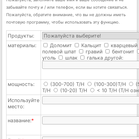
забывайте почту и / или телефон, если вы хотите связаться.
Пожалуйста, обратите внимание, что вы не должны иметь
почтовую программу, чтобы использовать эту функцию.
Продукты:
материалы:
Доломит
Кальцит
кварцевый
полевой шпат
гравий
бентонит
уголь
шлак
галька
другой:
мощность:
(300-700) T/H
(100-300)T/H
(
T/H
(10-20) T/H
< 10 T/H
(T/H озн
Используйте
место:
название:
*