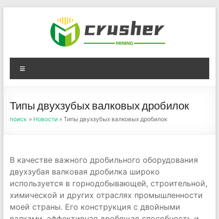
Skip
to
content
Оборудование для
Menu
дробления угля,
измельчения печного
Типы двухзубых валковых дробилок
порошка
поиск
»
Новости
» Типы двухзубых валковых дробилок
В качестве важного дробильного оборудования
двухзубая валковая дробилка широко
используется в горнодобывающей, строительной,
химической и других отраслях промышленности
моей страны. Его конструкция с двойными
валками, эффективная дробящая способность и