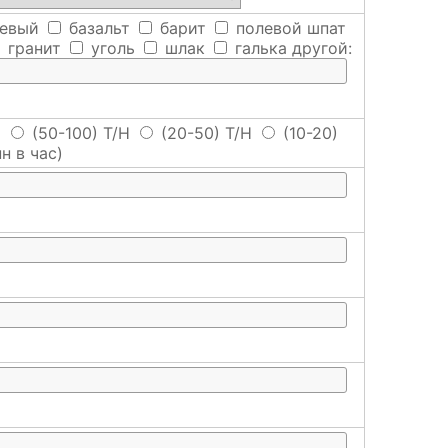
евый
базальт
барит
полевой шпат
гранит
уголь
шлак
галька
другой:
H
(50-100) T/H
(20-50) T/H
(10-20)
н в час)