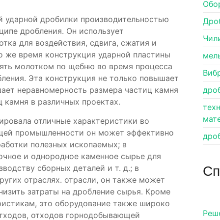
Обо
ой ударной дробилки производительностью
Дро
ципе дробления. Он использует
Чил
ка для воздействия, сдвига, сжатия и
 то же время конструкция ударной пластины
мел
рять молотком по щебню во время процесса
Виб
бления. Эта конструкция не только повышает
шает неравномерность размера частиц камня
дро
 камня в различных проектах.
тех
мат
ировала отличные характеристики во
ющей промышленности он может эффективно
дро
аботки полезных ископаемых; в
очное и однородное каменное сырье для
Сп
водству сборных деталей и т. д.; в
угих отраслях. отрасли, он также может
изить затраты на дробление сырья. Кроме
ристикам, это оборудование также широко
Pеш
отходов, отходов горнодобывающей