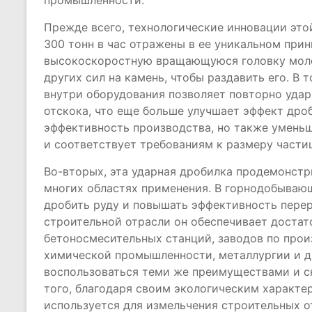
промышленности.
Прежде всего, технологические инновации эт
300 тонн в час отражены в ее уникальном прин
высокоскоростную вращающуюся головку молот
других сил на камень, чтобы раздавить его. В
внутри оборудования позволяет повторно уда
отскока, что еще больше улучшает эффект дро
эффективность производства, но также умень
и соответствует требованиям к размеру частиц
Во-вторых, эта ударная дробилка продемонстр
многих областях применения. В горнодобыва
дробить руду и повышать эффективность перер
строительной отрасли он обеспечивает достат
бетоносмесительных станций, заводов по произ
химической промышленности, металлургии и др
воспользоваться теми же преимуществами и сн
того, благодаря своим экологическим характе
используется для измельчения строительных 