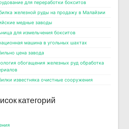
рудование для переработки бокситов
билка железной руды на продажу в Малайзии
ийские медные заводы
ьница для измельчения бокситов
рационная машина в угольных шахтах
бильно цена завода
нология обогащения железных руд обработка
ериалов
билки известняка очистные сооружения
исок категорий
ения