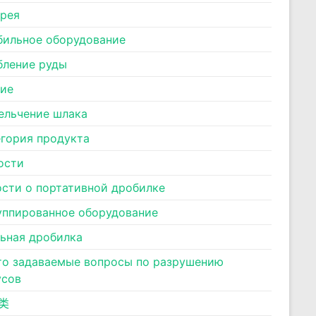
ерея
бильное оборудование
бление руды
ние
ельчение шлака
егория продукта
ости
ости о портативной дробилке
уппированное оборудование
льная дробилка
то задаваемые вопросы по разрушению
усов
类