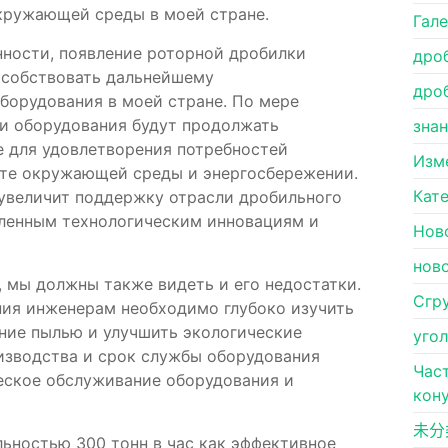
окружающей среды в моей стране.
Гал
нности, появление роторной дробилки
дро
особствовать дальнейшему
дро
борудования в моей стране. По мере
и оборудования будут продолжать
зна
е для удовлетворения потребностей
Изм
ите окружающей среды и энергосбережении.
Кат
 увеличит поддержку отрасли дробильного
ленным технологическим инновациям и
Нов
нов
, мы должны также видеть и его недостатки.
Сгр
ния инженерам необходимо глубоко изучить
ение пылью и улучшить экологические
уго
оизводства и срок службы оборудования
Час
ческое обслуживание оборудования и
кон
未分
льностью 300 тонн в час как эффективное