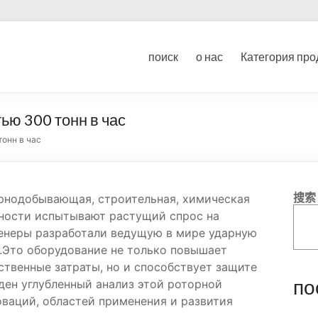
ование для дробления угл
поиск
о нас
Категория про
ка
ью 300 тонн в час
онн в час
搜索
рнодобывающая, строительная, химическая
ности испытывают растущий спрос на
женеры разработали ведущую в мире ударную
.Это оборудование не только повышает
твенные затраты, но и способствует защите
по
ден углубленный анализ этой роторной
оваций, областей применения и развития