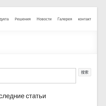
я, измельчения печного
дукта
Pешения
Новости
Галерея
контакт
搜索
следние статьи