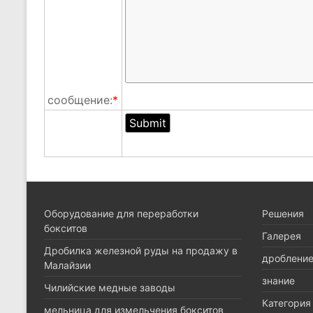
сообщение:
*
Оборудование для переработки
Pешения
бокситов
Галерея
Дробилка железной руды на продажу в
дроблени
Малайзии
знание
Чилийские медные заводы
Категория
мельница для измельчения бокситов