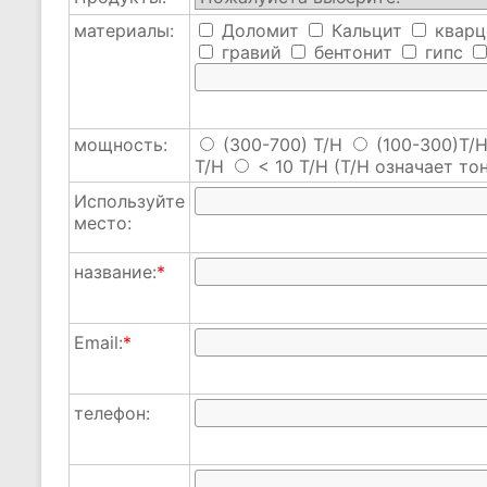
материалы:
Доломит
Кальцит
кварц
гравий
бентонит
гипс
мощность:
(300-700) T/H
(100-300)T/
T/H
< 10 T/H
(T/H означает тон
Используйте
место:
название:
*
Email:
*
телефон: