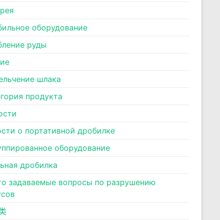
ерея
бильное оборудование
бление руды
ние
ельчение шлака
егория продукта
ости
ости о портативной дробилке
уппированное оборудование
льная дробилка
то задаваемые вопросы по разрушению
усов
类