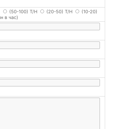
H
(50-100) T/H
(20-50) T/H
(10-20)
н в час)