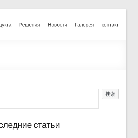
я, измельчения печного
дукта
Pешения
Новости
Галерея
контакт
搜索
следние статьи