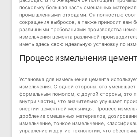
расходах. В то же время он поглощает промыш
поскольку большая часть смешанных материал
промышленными отходами. Он полностью соот
сокращения выбросов, а также приносит вам б
различными требованиями производства цемент
измельчения цемента различной производител
иметь здесь свою идеальную установку по изм
Процесс измельчения цемен
Установка для измельчения цемента используе
измельчения. С одной стороны, это уменьшает
формальным помолом, с другой стороны, это 
внутри частиц, что значительно улучшает про
энергии цементной мельницы. Процесс измельч
дробление смешанных материалов, дозировани
измельчение, тонкое измельчение, классифика
управление и другие технологии, что обеспеч