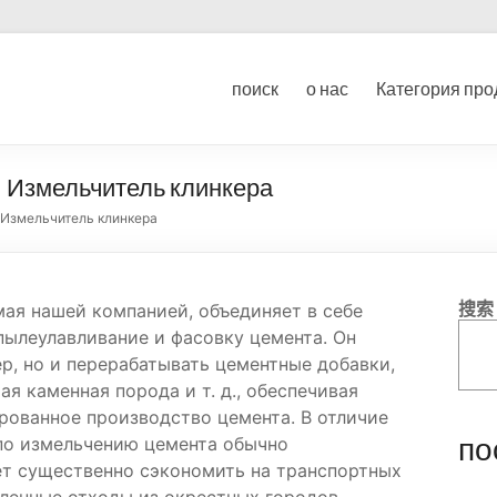
ование для дробления угл
поиск
о нас
Категория про
ка
– Измельчитель клинкера
 Измельчитель клинкера
搜索
мая нашей компанией, объединяет в себе
пылеулавливание и фасовку цемента. Он
р, но и перерабатывать цементные добавки,
тая каменная порода и т. д., обеспечивая
рованное производство цемента. В отличие
по
 по измельчению цемента обычно
ет существенно сэкономить на транспортных