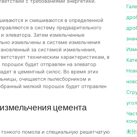
тветствии с требованиями энергетики.
Гал
дро
вешиваются и смешиваются в определенной
тправляются в систему предварительного
дро
и элеватора. Затем измельченные
зна
льно измельчены в системе измельчения
Изм
тановленный за системой измельчения,
ветствует техническим характеристикам, в
Кат
 порошок будет отправлен на элеватор
Нов
падет в цементный силос. Во время этих
льницы, очищается пылесборником и
нов
обранный мелкий порошок будет отправлен
Сгр
уго
 измельчения цемента
Час
кон
未分
 тонкого помола и специальную решетчатую