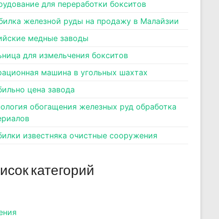
рудование для переработки бокситов
билка железной руды на продажу в Малайзии
ийские медные заводы
ьница для измельчения бокситов
рационная машина в угольных шахтах
бильно цена завода
нология обогащения железных руд обработка
ериалов
билки известняка очистные сооружения
исок категорий
ения