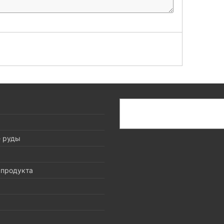
搜
索
е руды
 продукта