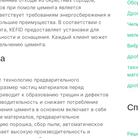
ленные отходы из окрестных городов,
Обо
ов при помоле цемента является
Дро
ветствует требованиям энергосбережения и
ольшие преимущества. В соответствии с
Чил
а, KEFID предоставляет установки для
мел
ьности и оснащения. Каждый клиент может
ельчению цемента.
Виб
та
дро
тех
мат
т технологию предварительного
дро
 размер частиц материалов перед
приводит к образованию трещин и дефектов
изводительность и снижает потребление
Сп
ения цемента в основном включает в себя
е материалов, предварительное
цию порошка, сбор пыли, автоматическое
ивает высокую производительность и
Pеш