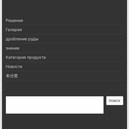
Pешения
Галерея
дробление руды
знание
Категория продукта
Новости
未分类
搜
поиск
索