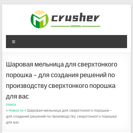
Skip
to
content
Оборудование для
Menu
дробления угля,
измельчения печного
Шаровая мельница для сверхтонкого
порошка
порошка – для создания решений по
производству сверхтонкого порошка
для вас
поиск
»
Новости
» Шаровая мельница для сверхтонкого порошка –
для создания решений по производству сверхтонкого порошка
для вас