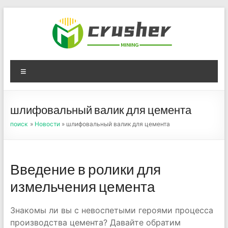
Skip
to
content
Оборудование для
Menu
дробления угля,
измельчения печного
шлифовальный валик для цемента
порошка
поиск
»
Новости
» шлифовальный валик для цемента
Введение в ролики для
измельчения цемента
Знакомы ли вы с невоспетыми героями процесса
производства цемента? Давайте обратим