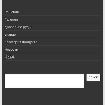
Pешения
Галерея
дробление руды
знание
Категория продукта
Новости
未分类
搜
поиск
索