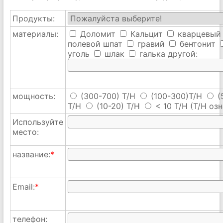
Продукты:
материалы:
Доломит
Кальцит
кварцевый
полевой шпат
гравий
бентонит
уголь
шлак
галька
другой:
мощность:
(300-700) T/H
(100-300)T/H
(
T/H
(10-20) T/H
< 10 T/H
(T/H озн
Используйте
место:
название:
*
Email:
*
телефон: