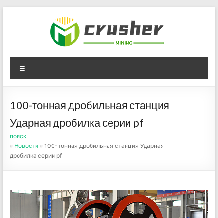
Skip
to
content
Оборудование для
Menu
дробления угля,
измельчения печного
100-тонная дробильная станция
порошка
Ударная дробилка серии pf
поиск
»
Новости
» 100-тонная дробильная станция Ударная
дробилка серии pf