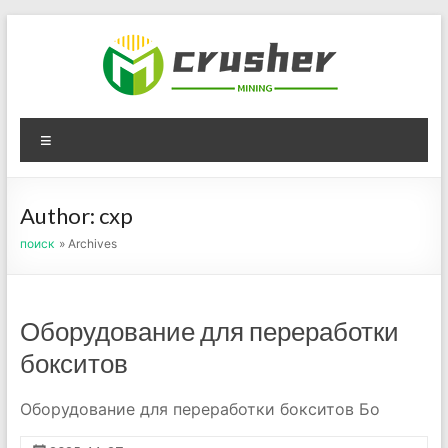
Skip
to
content
Оборудование для
Menu
дробления угля,
измельчения печного
Author:
cxp
порошка
поиск
» Archives
Оборудование для переработки
бокситов
Оборудование для переработки бокситов Бо