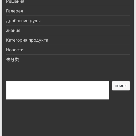
Pешения
Галерея
дробление руды
знание
Категория продукта
Новости
未分类
搜
поиск
索