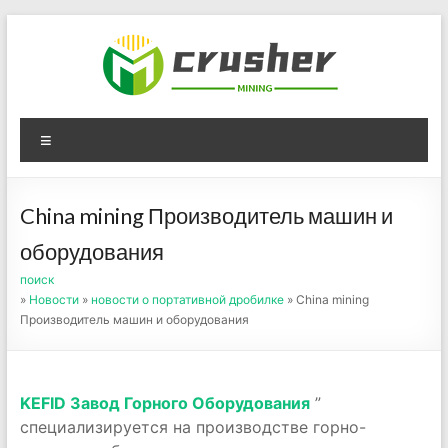
Skip
to
content
Оборудование для
Menu
дробления угля,
измельчения печного
China mining Производитель машин и
порошка
оборудования
поиск
»
Новости
»
новости о портативной дробилке
» China mining
Производитель машин и оборудования
KEFID Завод Горного Оборудования
”
специализируется на производстве горно-