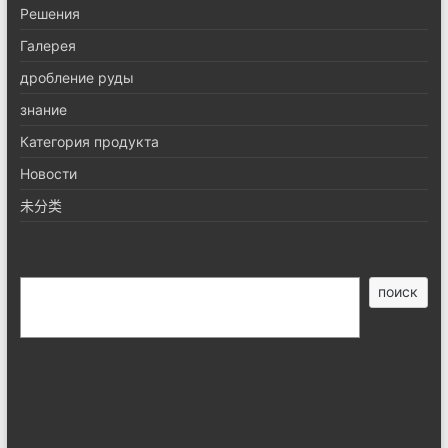
Pешения
Галерея
дробление руды
знание
Категория продукта
Новости
未分类
搜
поиск
索