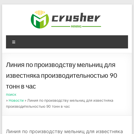
Skip
to
content
Оборудование для
Menu
дробления угля,
измельчения печного
Линия по производству мельниц для
порошка
известняка производительностью 90
тонн в час
поиск
»
Новости
» Линия по производству мельниц для известняка
производительностью 90 тонн в час
Линия по производству мельниц для известняка