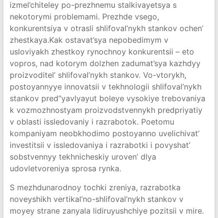
izmel’chiteley po-prezhnemu stalkivayetsya s
nekotorymi problemami. Prezhde vsego,
konkurentsiya v otrasli shlifoval’nykh stankov ochen’
zhestkaya.Kak ostavat’sya nepobedimym v
usloviyakh zhestkoy rynochnoy konkurentsii – eto
vopros, nad kotorym dolzhen zadumat’sya kazhdyy
proizvoditel’ shlifoval’nykh stankov. Vo-vtorykh,
postoyannyye innovatsii v tekhnologii shlifoval’nykh
stankov pred”yavlyayut boleye vysokiye trebovaniya
k vozmozhnostyam proizvodstvennykh predpriyatiy
v oblasti issledovaniy i razrabotok. Poetomu
kompaniyam neobkhodimo postoyanno uvelichivat’
investitsii v issledovaniya i razrabotki i povyshat’
sobstvennyy tekhnicheskiy uroven’ dlya
udovletvoreniya sprosa rynka.
S mezhdunarodnoy tochki zreniya, razrabotka
noveyshikh vertikal’no-shlifoval’nykh stankov v
moyey strane zanyala lidiruyushchiye pozitsii v mire.