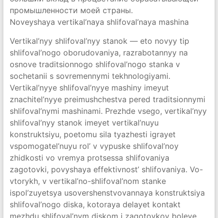
промышленности моей страны.
Noveyshaya vertikal’naya shlifoval’naya mashina
Vertikal’nyy shlifoval’nyy stanok — eto novyy tip
shlifoval’nogo oborudovaniya, razrabotannyy na
osnove traditsionnogo shlifoval’nogo stanka v
sochetanii s sovremennymi tekhnologiyami.
Vertikal’nyye shlifoval’nyye mashiny imeyut
znachitel’nyye preimushchestva pered traditsionnymi
shlifoval’nymi mashinami. Prezhde vsego, vertikal’nyy
shlifoval’nyy stanok imeyet vertikal’nuyu
konstruktsiyu, poetomu sila tyazhesti igrayet
vspomogatel’nuyu rol’ v vypuske shlifoval’noy
zhidkosti vo vremya protsessa shlifovaniya
zagotovki, povyshaya effektivnost’ shlifovaniya. Vo-
vtorykh, v vertikal’no-shlifoval’nom stanke
ispol’zuyetsya usovershenstvovannaya konstruktsiya
shlifoval’nogo diska, kotoraya delayet kontakt
mezhdu shlifoval’nym diskom i zagotovkoy boleye