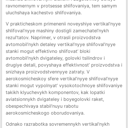
ravnomernym v protsesse shlifovaniya, tem samym
uluchshaya kachestvo shlifovaniya.
V prakticheskom primenenii noveyshiye vertikal’nyye
shlifoval’nyye mashiny dostigli zamechatel’nykh
rezul’tatov. Naprimer, v otrasli proizvodstva
avtomobil’nykh detaley vertikal’nyye shlifoval’nyye
stanki mogut effektivno shlifovat’ bloki
avtomobil’nykh dvigateley, golovki tsilindrov i
drugiye detali, povyshaya effektivnost’ proizvodstva i
snizhaya proizvodstvennyye zatraty. V
aerokosmicheskoy sfere vertikal’nyye shlifoval’nyye
stanki mogut vypolnyat’ vysokotochnoye shlifovaniye
takikh klyuchevykh komponentov, kak lopatki
aviatsionnykh dvigateley i boyegolovki raket,
obespechivaya stabil’nuyu rabotu
aerokosmicheskogo oborudovaniya.
Odnako razrabotka sovremennykh vertikal’nykh