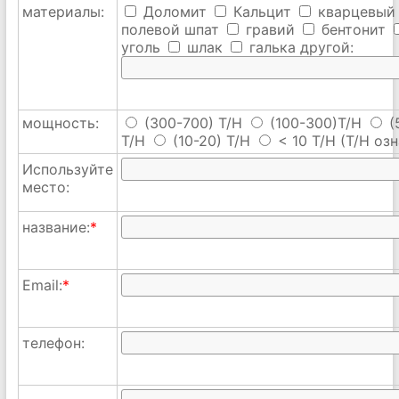
материалы:
Доломит
Кальцит
кварцевый
полевой шпат
гравий
бентонит
уголь
шлак
галька
другой:
мощность:
(300-700) T/H
(100-300)T/H
(
T/H
(10-20) T/H
< 10 T/H
(T/H озн
Используйте
место:
название:
*
Email:
*
телефон: