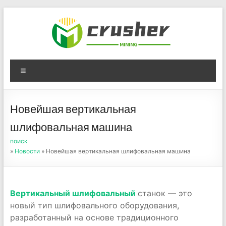
Skip
to
content
Оборудование для
Menu
дробления угля,
измельчения печного
Новейшая вертикальная
порошка
шлифовальная машина
поиск
»
Новости
» Новейшая вертикальная шлифовальная машина
Вертикальный шлифовальный
станок — это
новый тип шлифовального оборудования,
разработанный на основе традиционного