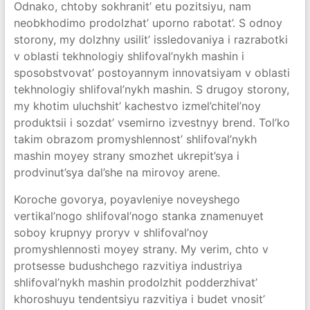
Odnako, chtoby sokhranit’ etu pozitsiyu, nam
neobkhodimo prodolzhat’ uporno rabotat’. S odnoy
storony, my dolzhny usilit’ issledovaniya i razrabotki
v oblasti tekhnologiy shlifoval’nykh mashin i
sposobstvovat’ postoyannym innovatsiyam v oblasti
tekhnologiy shlifoval’nykh mashin. S drugoy storony,
my khotim uluchshit’ kachestvo izmel’chitel’noy
produktsii i sozdat’ vsemirno izvestnyy brend. Tol’ko
takim obrazom promyshlennost’ shlifoval’nykh
mashin moyey strany smozhet ukrepit’sya i
prodvinut’sya dal’she na mirovoy arene.
Koroche govorya, poyavleniye noveyshego
vertikal’nogo shlifoval’nogo stanka znamenuyet
soboy krupnyy proryv v shlifoval’noy
promyshlennosti moyey strany. My verim, chto v
protsesse budushchego razvitiya industriya
shlifoval’nykh mashin prodolzhit podderzhivat’
khoroshuyu tendentsiyu razvitiya i budet vnosit’