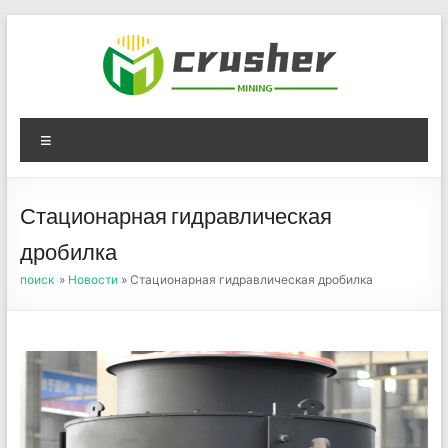
Skip
to
content
Оборудование для
Menu
дробления угля,
измельчения печного
Стационарная гидравлическая
порошка
дробилка
поиск
»
Новости
» Стационарная гидравлическая дробилка