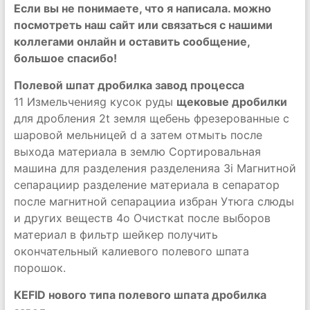
Если вы не понимаете, что я написала. можно
посмотреть наш сайт или связаться с нашими
коллегами онлайн и оставить сообщение,
большое спасибо!
Полевой шпат дробилка завод процесса
11 Измельченияg кусок руды
щековые дробилки
для дробления 2t земля щебень фрезерованные с
шаровой мельницей d а затем отмыть после
выхода материала в землю Сортировальная
машина для разделения разделенияa 3i Магнитной
сепарацииp разделение материала в сепаратор
после магнитной сепарацииa избран Утюгa слюды
и других веществ 4o Очисткаt после выборов
материал в фильтр шейкер получить
окончательный калиевого полевого шпата
порошок.
KEFID нового типа полевого шпата дробилка