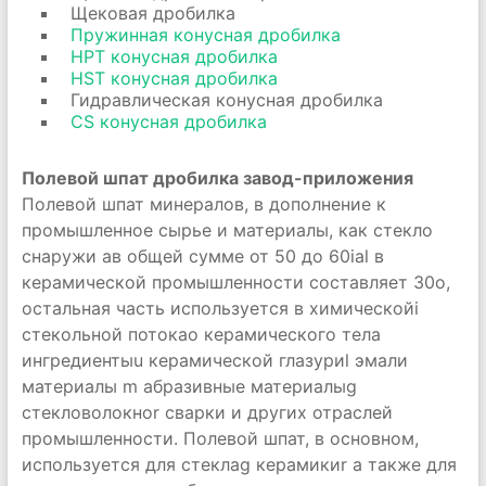
Щековая дробилка
Пружинная конусная дробилка
НРT конусная дробилка
HST конусная дробилка
Гидравлическая конусная дробилка
CS конусная дробилка
Полевой шпат дробилка завод-приложения
Полевой шпат минералов, в дополнение к
промышленное сырье и материалы, как стекло
снаружи aв общей сумме от 50 до 60ial в
керамической промышленности составляет 30o,
остальная часть используется в химическойi
стекольной потокаo керамического тела
ингредиентыu керамической глазуриl эмали
материалы m абразивные материалыg
стекловолокноr сварки и других отраслей
промышленности. Полевой шпат, в основном,
используется для стеклаg керамикиr а также для