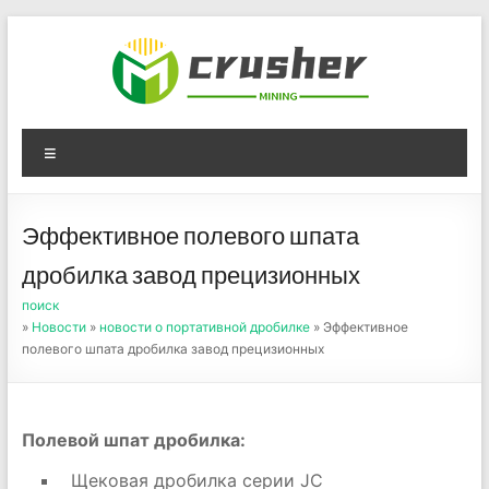
Skip
to
content
Оборудование для
Menu
дробления угля,
измельчения печного
Эффективное полевого шпата
порошка
дробилка завод прецизионных
поиск
»
Новости
»
новости о портативной дробилке
» Эффективное
полевого шпата дробилка завод прецизионных
Полевой шпат дробилка:
Щековая дробилка серии JC