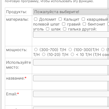
почтовую программу, чтобы использовать эту функцию.
Продукты:
материалы:
Доломит
Кальцит
кварцевый
полевой шпат
гравий
бентонит
уголь
шлак
галька
другой:
мощность:
(300-700) T/H
(100-300)T/H
(
T/H
(10-20) T/H
< 10 T/H
(T/H озн
Используйте
место:
название:
*
Email:
*